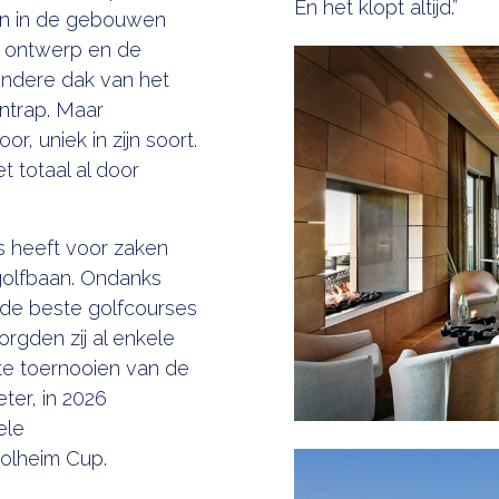
En het klopt altijd.”
en in de gebouwen
t ontwerp en de
zondere dak van het
ntrap. Maar
r, uniek in zijn soort.
t totaal al door
 heeft voor zaken
 golfbaan. Ondanks
 de beste golfcourses
rgden zij al enkele
e toernooien van de
ter, in 2026
ele
olheim Cup.