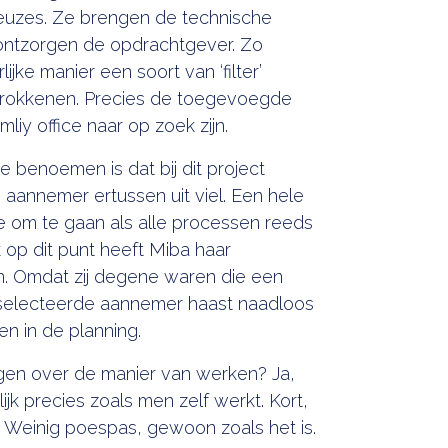
 keuzes. Ze brengen de technische
 ontzorgen de opdrachtgever. Zo
ijke manier een soort van ‘filter’
etrokkenen. Precies de toegevoegde
liy office naar op zoek zijn.
te benoemen is dat bij dit project
e aannemer ertussen uit viel. Een hele
ee om te gaan als alle processen reeds
k op dit punt heeft Miba haar
 Omdat zij degene waren die een
selecteerde aannemer haast naadloos
en in de planning.
ggen over de manier van werken? Ja,
ijk precies zoals men zelf werkt. Kort,
jk. Weinig poespas, gewoon zoals het is.