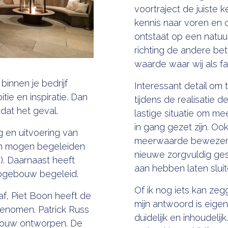
voortraject de juiste
kennis naar voren en
ontstaat op een natuurl
richting de andere b
waarde waar wij als fam
binnen je bedrijf
Interessant detail om 
e en inspiratie. Dan
tijdens de realisatie d
 dat het geval.
lastige situatie om m
in gang gezet zijn. Oo
g en uitvoering van
meerwaarde bewezen.
n mogen begeleiden
nieuwe zorgvuldig ge
e). Daarnaast heeft
aan hebben laten sluit
ubgebouw begeleid.
Of ik nog iets kan ze
af, Piet Boon heeft de
mijn antwoord is eigenl
genomen. Patrick Russ
duidelijk en inhoudeli
bouw ontworpen. De