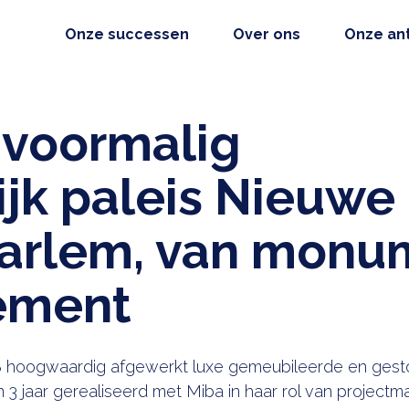
Onze successen
Over ons
Onze an
 voormalig
ijk paleis Nieuwe
aarlem, van monu
ement
 8 hoogwaardig afgewerkt luxe gemeubileerde en gest
n 3 jaar gerealiseerd met Miba in haar rol van projec