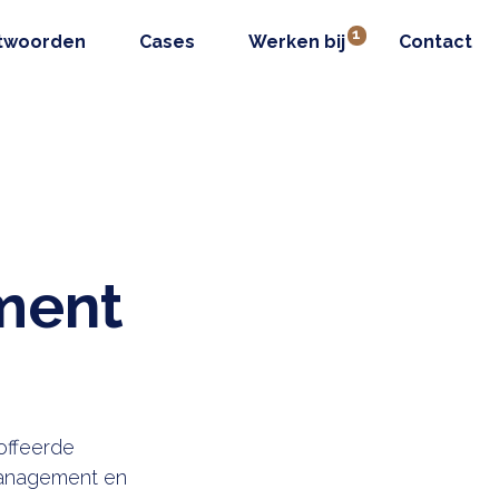
twoorden
Cases
Werken bij
Contact
ment
offeerde
tmanagement en