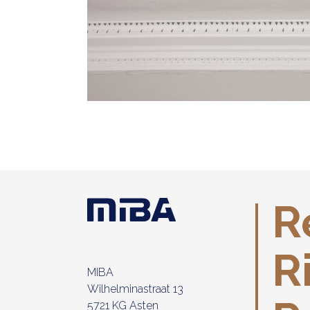
R
R
MIBA
Wilhelminastraat 13
5721 KG Asten