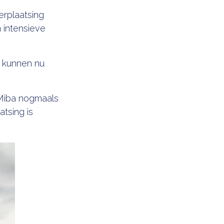
rplaatsing
 intensieve
 kunnen nu
 Miba nogmaals
tsing is