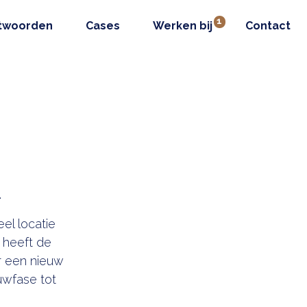
twoorden
Cases
Werken bij
Contact
.
el locatie
a heeft de
r een nieuw
uwfase tot