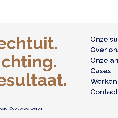
echtuit.
Onze su
Over on
ichting.
Onze a
Cases
esultaat.
Werken 
Contact
eleid
Cookievoorkeuren